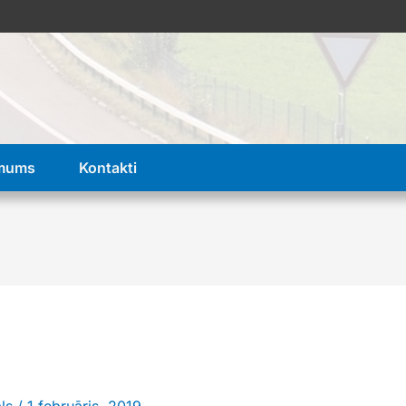
 mums
Kontakti
als
/
1 februāris, 2019