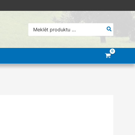
Search
for: