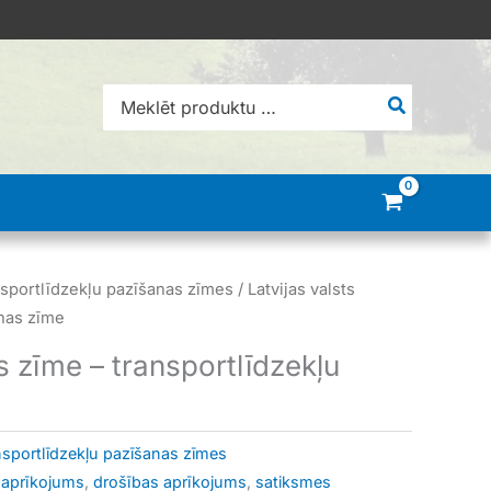
Search
for:
sportlīdzekļu pazīšanas zīmes
/ Latvijas valsts
anas zīme
as zīme – transportlīdzekļu
nsportlīdzekļu pazīšanas zīmes
 aprīkojums
,
drošības aprīkojums
,
satiksmes