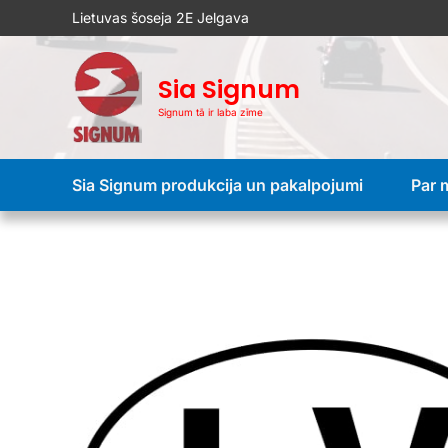
Skip
Lietuvas šoseja 2E Jelgava
to
content
Sia Signum
Signum tā ir laba zīme
Sia Signum produkcija un pakalpojumi
Par