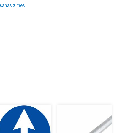
īšanas zīmes