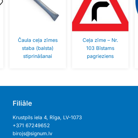
Čaula ceļa zīmes
Ceļa zīme – Nr.
staba (balsta)
103 Bīstams
stiprināšanai
pagrieziens
Filiāle
Krustpils iela 4, Rīga, LV-1073
+371 67249652
birojs@signum.lv