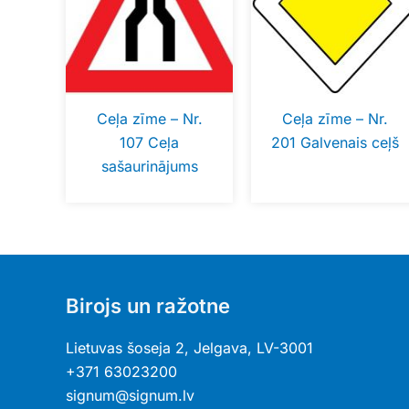
Ceļa zīme – Nr.
Ceļa zīme – Nr.
107 Ceļa
201 Galvenais ceļš
sašaurinājums
Birojs un ražotne
Lietuvas šoseja 2, Jelgava, LV-3001
+371 63023200
signum@signum.lv