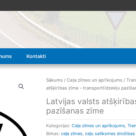
 mums
Kontakti
Sākums
/
Ceļa zīmes un aprīkojums
/
Tran
atšķirības zīme – transportlīdzekļu pazīš
Latvijas valsts atšķirīb
pazīšanas zīme
Kategorijas:
Ceļa zīmes un aprīkojums
,
Tra
Birkas:
ceļa zīmes
,
ceļu satiksmes drošības