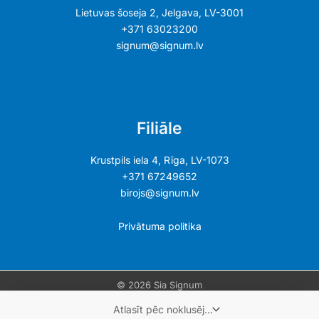
Lietuvas šoseja 2, Jelgava, LV-3001
+371 63023200
signum@signum.lv
Filiāle
Krustpils iela 4, Rīga, LV-1073
+371 67249652
birojs@signum.lv
Privātuma politika
© 2026 Sia Signum